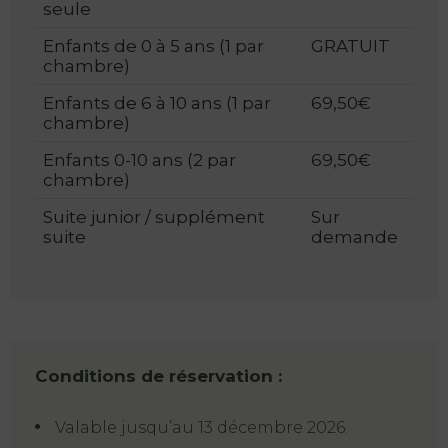
seule
Enfants de 0 à 5 ans (1 par
GRATUIT
chambre)
PT
FR
Enfants de 6 à 10 ans (1 par
69,50€
EN
chambre)
ES
Enfants 0-10 ans (2 par
69,50€
chambre)
Accueil
Suite junior / supplément
Sur
suite
demande
Chambres
Natura
Club &
Spa
Conditions de réservation :
Services
Valable jusqu’au 13 décembre 2026.