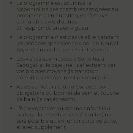
Offres
Le programme est soumis à la
disponibilité des chambres assignées au
My Natura
programme en question, et n’est pas
cumulable avec d’autres
offres/promotions en vigueur.
Galerie de
Photos
Le programme n’est pas valable pendant
les périodes spéciales de Noël, du Nouvel
Vouchers
An, du Carnaval et de la Saint-Valentin.
Les visites aux musées, à Sortelha, à
Sabugal, et le déjeuner, s’effectuent par
vos propres moyens (le transport
Contact
hôtel/musée/hôtel n’est pas compris).
Localisation
Accès au Natura Club & Spa avec port
Infos
obligatoire du bonnet de bain et couche
de bain (le cas échéant).
Destination
L’hébergement du second enfant (qui
Guarda
partage la chambre avec 2 adultes) ne
sera possible qu’en junior suite ou suite,
et avec supplément.