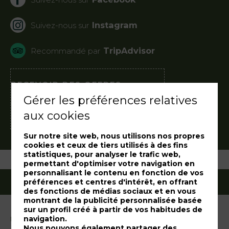
Instagram
Suivez-nous sur
TripAdvisor
Recommandé par
RECEVOIR DES OFFRES
ET DES PROMOTIONS
Gérer les préférences relatives
aux cookies
Inscrivez-vous à notre newsletter
Sur notre site web, nous utilisons nos propres
cookies et ceux de tiers utilisés à des fins
statistiques, pour analyser le trafic web,
permettant d'optimiser votre navigation en
personnalisant le contenu en fonction de vos
préférences et centres d'intérêt, en offrant
des fonctions de médias sociaux et en vous
montrant de la publicité personnalisée basée
sur un profil créé à partir de vos habitudes de
navigation.
Mentions légales
Nous pouvons également partager des