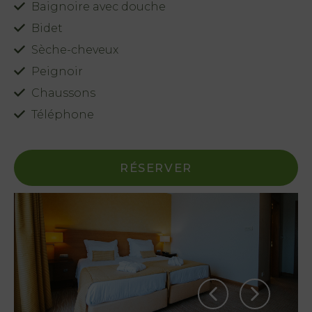
Baignoire avec douche
Bidet
Sèche-cheveux
Peignoir
Chaussons
Téléphone
PT
FR
RÉSERVER
EN
ES
Accueil
Chambres
Natura
Club &