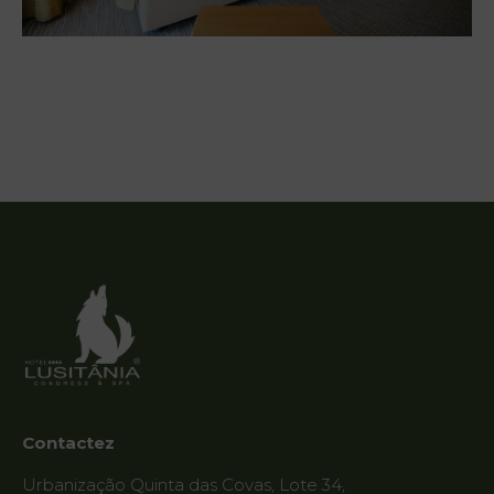
Spa
Services
Offres
My Natura
Galerie de
Photos
Vouchers
Contact
Contactez
Localisation
Urbanização Quinta das Covas, Lote 34,
Infos