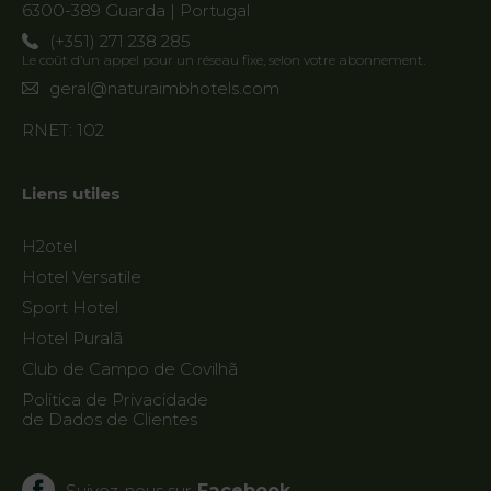
6300-389 Guarda | Portugal
Destination
(+351) 271 238 285
Guarda
Le coût d’un appel pour un réseau fixe, selon votre abonnement.
geral@naturaimbhotels.com
RNET: 102
Liens utiles
H2otel
Hotel Versatile
Sport Hotel
Hotel Puralã
Club de Campo de Covilhã
Politica de Privacidade
de Dados de Clientes
Facebook
Suivez-nous sur