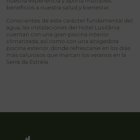
nuestra experiencia y aporta múltiples
beneficios a nuestra salud y bienestar.
Localización
Noticias
Conscientes de este carácter fundamental del
agua, las instalaciones del Hotel Lusitânia
Destino
cuentan con una gran piscina interior
Guarda
climatizada, así como con una acogedora
piscina exterior, donde refrescarse en los días
más calurosos que marcan los veranos en la
Serra da Estrela.