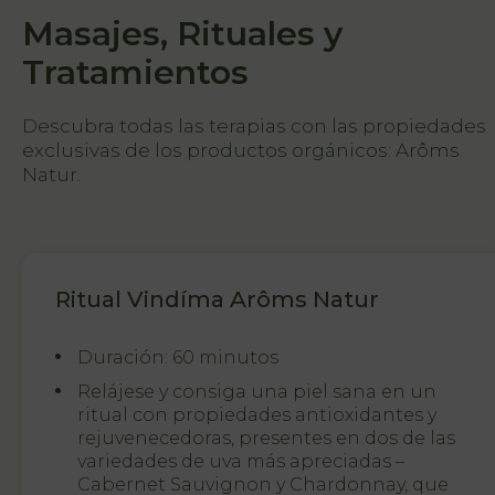
Masajes, Rituales y
Tratamientos
Descubra todas las terapias con las propiedades
exclusivas de los productos orgánicos: Arôms
Natur.
Ritual Vindíma Arôms Natur
Duración: 60 minutos
PT
FR
Relájese y consiga una piel sana en un
EN
ES
ritual con propiedades antioxidantes y
rejuvenecedoras, presentes en dos de las
variedades de uva más apreciadas –
Cabernet Sauvignon y Chardonnay, que