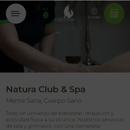
Acceder
Natura Club & Spa
Mente Sana, Cuerpo Sano
Todo un universo de bienestar, relajación y
actividad física a su alcance. Nuestros servicios
de spa y gimnasio, con una completa