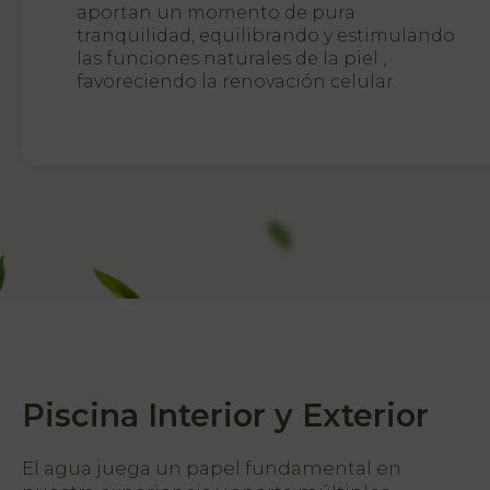
Inicio
aportan un momento de pura
tranquilidad, equilibrando y estimulando
Habitaciones
las funciones naturales de la piel ,
favoreciendo la renovación celular.
Natura Club
& Spa
Servicios
Ofertas
My Natura
Galería de
Fotos
Vouchers
Piscina Interior y Exterior
El agua juega un papel fundamental en
Contacto