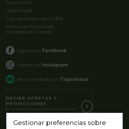
Sport Hotel
Hotel Puralã
Club de Campo de Covilhã
Politica de Privacidade
de Dados de Clientes
Facebook
Síganos en
Instagram
Síganos en
Tripadvisor
Recomendado por
RECIBE OFERTAS Y
PROMOCIONES
Suscríbase a nuestra Newsletter
Gestionar preferencias sobre