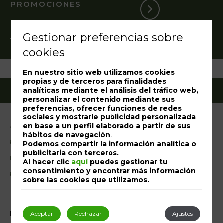
PROMOCIONES
Suscríbase a nuestra Newsletter
Gestionar preferencias sobre
cookies
En nuestro sitio web utilizamos cookies
propias y de terceros para finalidades
analíticas mediante el análisis del tráfico web,
personalizar el contenido mediante sus
preferencias, ofrecer funciones de redes
sociales y mostrarle publicidad personalizada
en base a un perfil elaborado a partir de sus
Aviso legal
hábitos de navegación.
Política de cookies
Podemos compartir la información analítica o
publicitaria con terceros.
Libro de reclamaciones
Al hacer clic
aquí
puedes gestionar tu
consentimiento y encontrar más información
RAL
sobre las cookies que utilizamos.
Mi reserva
Desarrollado por
mirai
Aceptar
Rechazar
Ajustes