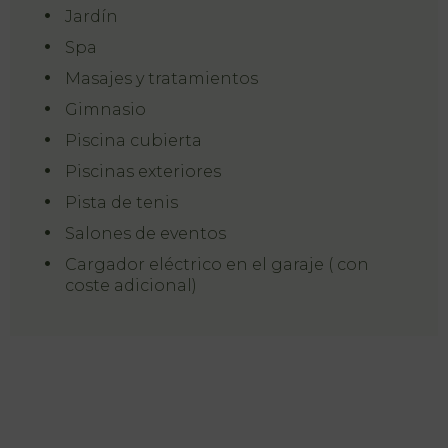
Jardín
Inicio
Spa
Masajes y tratamientos
Habitaciones
Gimnasio
Natura Club
Piscina cubierta
& Spa
Piscinas exteriores
Pista de tenis
Servicios
Salones de eventos
Ofertas
Cargador eléctrico en el garaje ( con
coste adicional)
My Natura
Galería de
Fotos
Vouchers