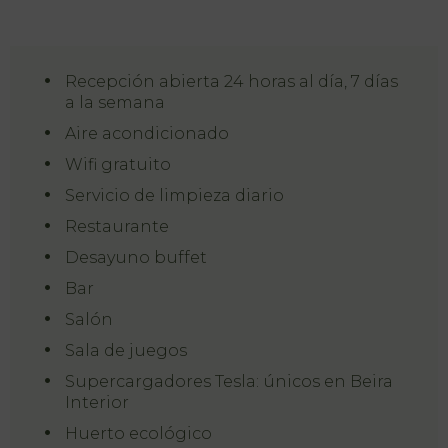
Recepción abierta 24 horas al día, 7 días
a la semana
Aire acondicionado
Wifi gratuito
Servicio de limpieza diario
Restaurante
Desayuno buffet
Bar
Salón
Sala de juegos
PT
Supercargadores Tesla: únicos en Beira
FR
Interior
EN
ES
Huerto ecológico