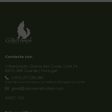
Contacto
Localización
Noticias
Destino
Guarda
Contacte con
Urbanização Quinta das Covas, Lote 34,
6300-389 Guarda | Portugal
(+351) 271 238 285
Coste de una llamada a un teléfono fijo según su tarifa.
geral@naturaimbhotels.com
RNET: 102