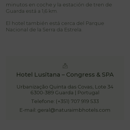
minutos en coche y la estación de tren de
Guarda está a 1,6 km.
El hotel también está cerca del Parque
h
Nacional de la Serra da Estrela.
Hotel Lusitana – Congress & SPA
Urbanização Quinta das Covas, Lote 34
6300-389 Guarda | Portugal
Telefone: (+351) 707 919 533
E-mail: geral@naturaimbhotels.com
PT
FR
EN
ES