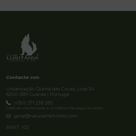
Inicio
Habitaciones
Natura Club
& Spa
Servicios
Contacte con
Ofertas
Urbanização Quinta das Covas, Lote 34,
6300-389 Guarda | Portugal
My Natura
(+351) 271 238 285
Galería de
Coste de una llamada a un teléfono fijo según su tarifa.
Fotos
geral@naturaimbhotels.com
RNET: 102
Vouchers