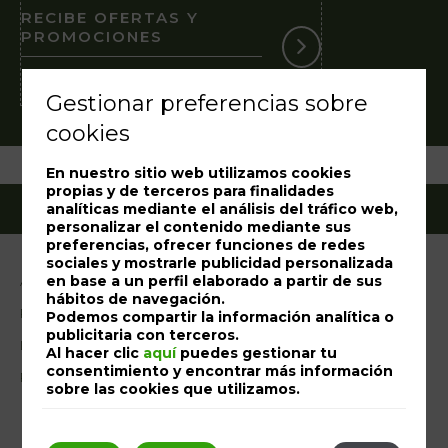
RECIBE OFERTAS Y
PROMOCIONES
Suscríbase a nuestra Newsletter
Gestionar preferencias sobre
cookies
En nuestro sitio web utilizamos cookies
propias y de terceros para finalidades
analíticas mediante el análisis del tráfico web,
personalizar el contenido mediante sus
preferencias, ofrecer funciones de redes
sociales y mostrarle publicidad personalizada
en base a un perfil elaborado a partir de sus
Aviso legal
hábitos de navegación.
Política de cookies
Podemos compartir la información analítica o
publicitaria con terceros.
Libro de reclamaciones
Al hacer clic
aquí
puedes gestionar tu
consentimiento y encontrar más información
RAL
sobre las cookies que utilizamos.
Mi reserva