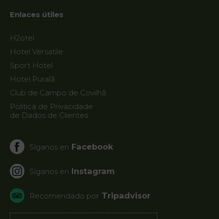
Enlaces útiles
Contacto
H2otel
Localización
Hotel Versatile
Noticias
Sport Hotel
Destino
Hotel Puralã
Guarda
Club de Campo de Covilhã
Politica de Privacidade
de Dados de Clientes
Facebook
Síganos en
Instagram
Síganos en
Tripadvisor
Recomendado por