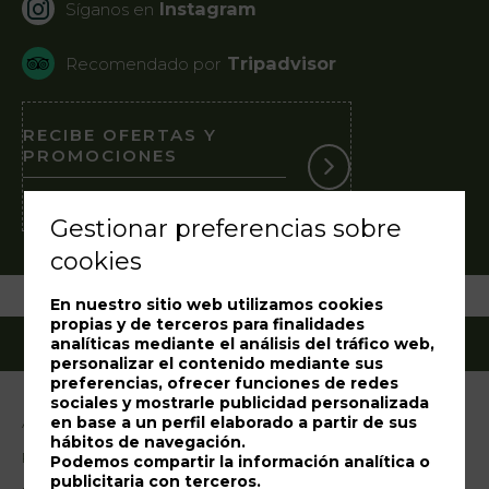
Instagram
Síganos en
Tripadvisor
Recomendado por
RECIBE OFERTAS Y
PROMOCIONES
Suscríbase a nuestra Newsletter
Gestionar preferencias sobre
cookies
En nuestro sitio web utilizamos cookies
propias y de terceros para finalidades
analíticas mediante el análisis del tráfico web,
personalizar el contenido mediante sus
preferencias, ofrecer funciones de redes
sociales y mostrarle publicidad personalizada
en base a un perfil elaborado a partir de sus
Aviso legal
hábitos de navegación.
Política de cookies
Podemos compartir la información analítica o
publicitaria con terceros.