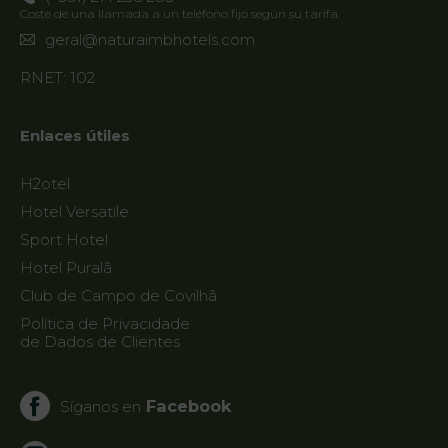
Guarda
Coste de una llamada a un teléfono fijo según su tarifa.
geral@naturaimbhotels.com
RNET: 102
Enlaces útiles
H2otel
Hotel Versatile
Sport Hotel
Hotel Puralã
Club de Campo de Covilhã
Politica de Privacidade
de Dados de Clientes
Facebook
Síganos en