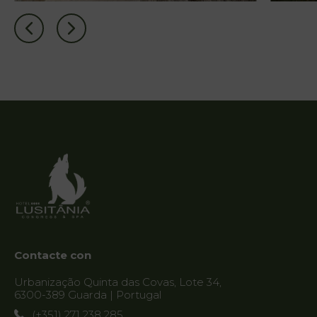
& Spa
Servicios
Ofertas
My Natura
Galería de
Fotos
Vouchers
Contacto
Contacte con
Localización
Urbanização Quinta das Covas, Lote 34,
Noticias
6300-389 Guarda | Portugal
Destino
(+351) 271 238 285