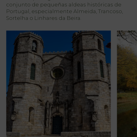
conjunto de pequeñas aldeas históricas de
Portugal, especialmente Almeida, Trancoso,
Sortelha o Linhares da Beira.
PT
FR
EN
ES
Inicio
Habitaciones
Natura Club